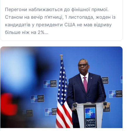
Перегони наближаються до фінішної прямої.
Станом на вечір п’ятниці, 1 листопада, жоден із
кандидатів у президенти США не мав відриву
більше ніж на 2%…