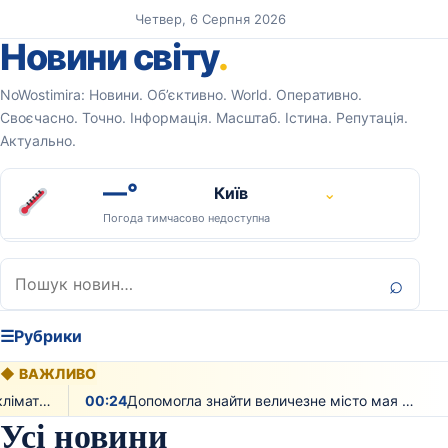
Перейти до вмісту
Четвер, 6 Серпня 2026
Новини світу
.
NoWostimira: Новини. Об’єктивно. World. Оперативно.
Своєчасно. Точно. Інформація. Масштаб. Істина. Репутація.
Актуально.
—°
Київ
⌄
Погода тимчасово недоступна
Пошук:
⌕
☰
Рубрики
◆
ВАЖЛИВО
00:24
Допомогла знайти величезне місто мая з тисячами будівель лазерна технологія
01:20
Усі новини