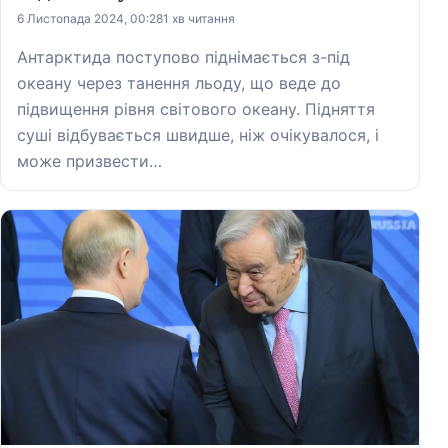
6 Листопада 2024, 00:28
1 хв читання
Антарктида поступово піднімається з-під
океану через танення льоду, що веде до
підвищення рівня світового океану. Підняття
суші відбувається швидше, ніж очікувалося, і
може призвести…