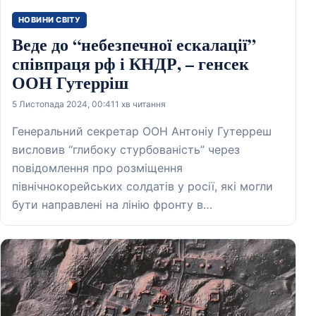
НОВИНИ СВІТУ
Веде до “небезпечної ескалації”
співпраця рф і КНДР, – генсек
ООН Гутерріш
5 Листопада 2024, 00:41
1 хв читання
Генеральний секретар ООН Антоніу Гутерреш
висловив “глибоку стурбованість” через
повідомлення про розміщення
північнокорейських солдатів у росії, які могли
бути направлені на лінію фронту в…