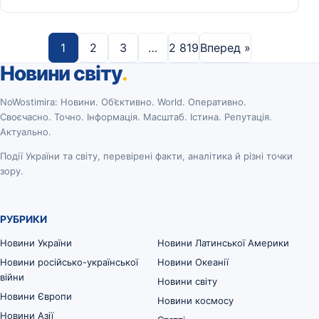
1
2
3
…
2 819
Вперед »
Новини світу
.
NoWostimira: Новини. Об’єктивно. World. Оперативно.
Своєчасно. Точно. Інформація. Масштаб. Істина. Репутація.
Актуально.
Події України та світу, перевірені факти, аналітика й різні точки
зору.
РУБРИКИ
Новини України
Новини Латинської Америки
Новини російсько-української
Новини Океанії
війни
Новини світу
Новини Європи
Новини космосу
Новини Азії