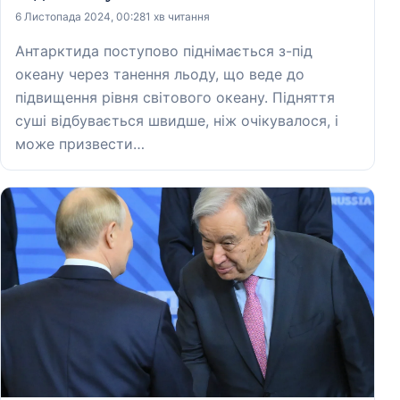
6 Листопада 2024, 00:28
1 хв читання
Антарктида поступово піднімається з-під
океану через танення льоду, що веде до
підвищення рівня світового океану. Підняття
суші відбувається швидше, ніж очікувалося, і
може призвести…