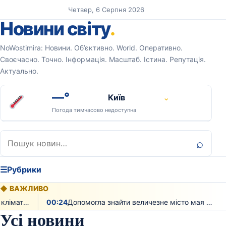
Перейти до вмісту
Четвер, 6 Серпня 2026
Новини світу
.
NoWostimira: Новини. Об’єктивно. World. Оперативно.
Своєчасно. Точно. Інформація. Масштаб. Істина. Репутація.
Актуально.
—°
Київ
⌄
Погода тимчасово недоступна
Пошук:
⌕
☰
Рубрики
◆
ВАЖЛИВО
00:24
Допомогла знайти величезне місто мая з тисячами будівель лазерна технологія
01:20
Усі новини