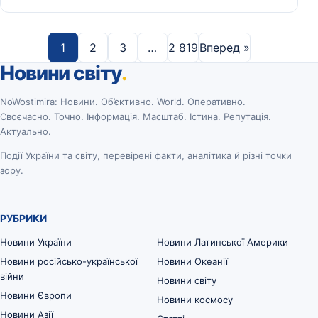
1
2
3
…
2 819
Вперед »
Новини світу
.
NoWostimira: Новини. Об’єктивно. World. Оперативно.
Своєчасно. Точно. Інформація. Масштаб. Істина. Репутація.
Актуально.
Події України та світу, перевірені факти, аналітика й різні точки
зору.
РУБРИКИ
Новини України
Новини Латинської Америки
Новини російсько-української
Новини Океанії
війни
Новини світу
Новини Європи
Новини космосу
Новини Азії