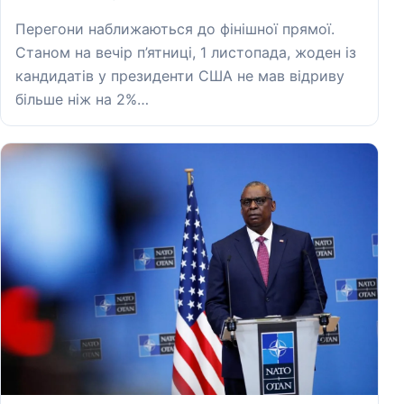
Перегони наближаються до фінішної прямої.
Станом на вечір п’ятниці, 1 листопада, жоден із
кандидатів у президенти США не мав відриву
більше ніж на 2%…