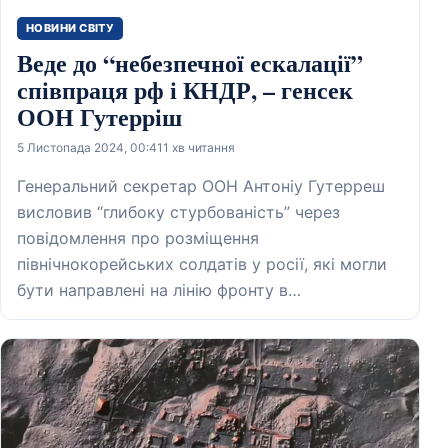
НОВИНИ СВІТУ
Веде до “небезпечної ескалації”
співпраця рф і КНДР, – генсек
ООН Гутерріш
5 Листопада 2024, 00:41
1 хв читання
Генеральний секретар ООН Антоніу Гутерреш
висловив “глибоку стурбованість” через
повідомлення про розміщення
північнокорейських солдатів у росії, які могли
бути направлені на лінію фронту в…