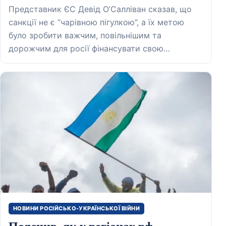
Представник ЄС Девід О’Салліван сказав, що
санкції не є “чарівною пігулкою”, а їх метою
було зробити важчим, повільнішим та
дорожчим для росії фінансувати свою…
НОВИНИ РОСІЙСЬКО-УКРАЇНСЬКОЇ ВІЙНИ
Пояснив, як у регіонах рф