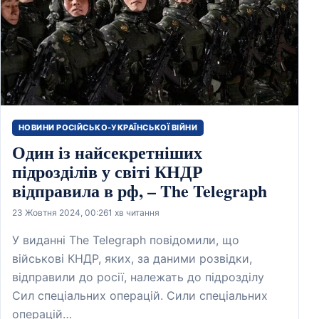
НОВИНИ РОСІЙСЬКО-УКРАЇНСЬКОЇ ВІЙНИ
Один із найсекретніших
підрозділів у світі КНДР
відправила в рф, – The Telegraph
23 Жовтня 2024, 00:26
1 хв читання
У виданні The Telegraph повідомили, що
військові КНДР, яких, за даними розвідки,
відправили до росії, належать до підрозділу
Сил спеціальних операцій. Сили спеціальних
операцій…