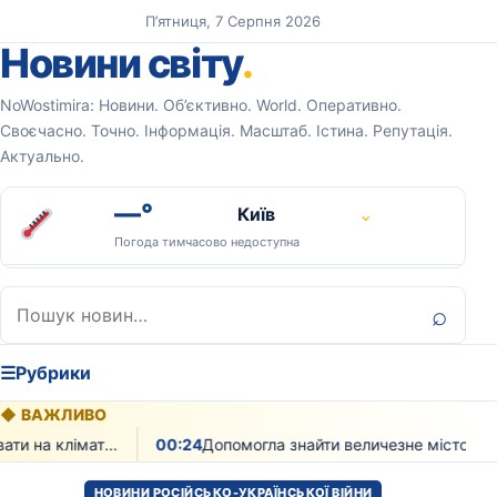
Перейти до вмісту
П’ятниця, 7 Серпня 2026
Новини світу
.
NoWostimira: Новини. Об’єктивно. World. Оперативно.
Своєчасно. Точно. Інформація. Масштаб. Істина. Репутація.
Актуально.
—°
Київ
⌄
Погода тимчасово недоступна
Пошук:
⌕
☰
Рубрики
◆
ВАЖЛИВО
Як рослинність може впливати на клімат екзопланет доводять вчені
00:24
Допомогла знайти величезне місто мая з тисячами будівель лазерна технологія
НОВИНИ РОСІЙСЬКО-УКРАЇНСЬКОЇ ВІЙНИ