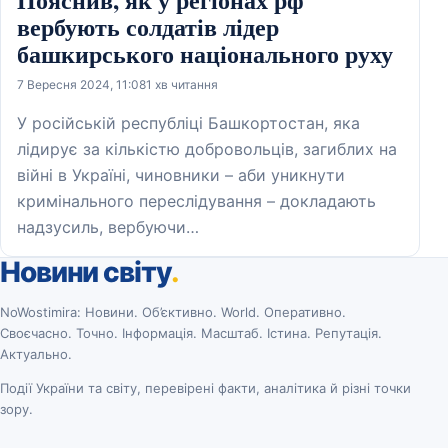
вербують солдатів лідер
башкирського національного руху
7 Вересня 2024, 11:08
1 хв читання
У російській республіці Башкортостан, яка
лідирує за кількістю добровольців, загиблих на
війні в Україні, чиновники – аби уникнути
кримінального переслідування – докладають
надзусиль, вербуючи…
Новини світу
.
NoWostimira: Новини. Об’єктивно. World. Оперативно.
Своєчасно. Точно. Інформація. Масштаб. Істина. Репутація.
Актуально.
Події України та світу, перевірені факти, аналітика й різні точки
зору.