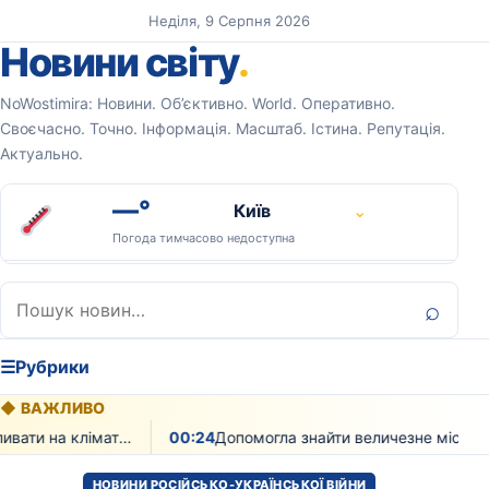
Перейти до вмісту
Неділя, 9 Серпня 2026
Новини світу
.
NoWostimira: Новини. Об’єктивно. World. Оперативно.
Своєчасно. Точно. Інформація. Масштаб. Істина. Репутація.
Актуально.
—°
Київ
⌄
Погода тимчасово недоступна
Пошук:
⌕
☰
Рубрики
◆
ВАЖЛИВО
Як рослинність може впливати на клімат екзопланет доводять вчені
00:24
НОВИНИ РОСІЙСЬКО-УКРАЇНСЬКОЇ ВІЙНИ