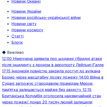
Новини Океанії
Новини України
Новини російсько-української війни
Новини світу
Новини космосу
Статті
Блоги
◆
Важливо
12:00
Німеччина заявила про щоденні гібридні атаки
після інциденту з дроном в аеропорту Лейпциг/Галле
17:15
Індонезія повністю закрила доступ до вулкана
Бромо через масштабну лісову пожежу
14:00
Війна в
Судані загрожує стародавнім пірамідам Мерое:
пам’ятка залишається майже без захисту
12:15
Британська Колумбія оголосила надзвичайний стан
через пожежі: понад 20 тисяч людей залишили