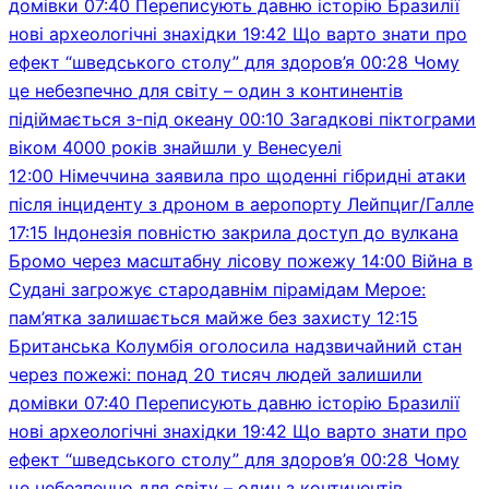
домівки
07:40
Переписують давню історію Бразилії
нові археологічні знахідки
19:42
Що варто знати про
ефект “шведського столу” для здоров’я
00:28
Чому
це небезпечно для світу – один з континентів
підіймається з-під океану
00:10
Загадкові піктограми
віком 4000 років знайшли у Венесуелі
12:00
Німеччина заявила про щоденні гібридні атаки
після інциденту з дроном в аеропорту Лейпциг/Галле
17:15
Індонезія повністю закрила доступ до вулкана
Бромо через масштабну лісову пожежу
14:00
Війна в
Судані загрожує стародавнім пірамідам Мерое:
пам’ятка залишається майже без захисту
12:15
Британська Колумбія оголосила надзвичайний стан
через пожежі: понад 20 тисяч людей залишили
домівки
07:40
Переписують давню історію Бразилії
нові археологічні знахідки
19:42
Що варто знати про
ефект “шведського столу” для здоров’я
00:28
Чому
це небезпечно для світу – один з континентів