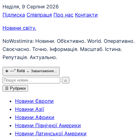
Перейти
Неділя, 9 Серпня 2026
до
Підписка
Співпраця
Про нас
Контакти
вмісту
Новини світу
.
NoWostimira: Новини. Об’єктивно. World. Оперативно.
Своєчасно. Точно. Інформація. Масштаб. Істина.
Репутація. Актуально.
☀️
—°
Київ
⌄
Завантаження…
Пошук:
⌕
☰
Рубрики
Новини Європи
Новини Азії
Новини Африки
Новини Північної Америки
Новини Латинської Америки