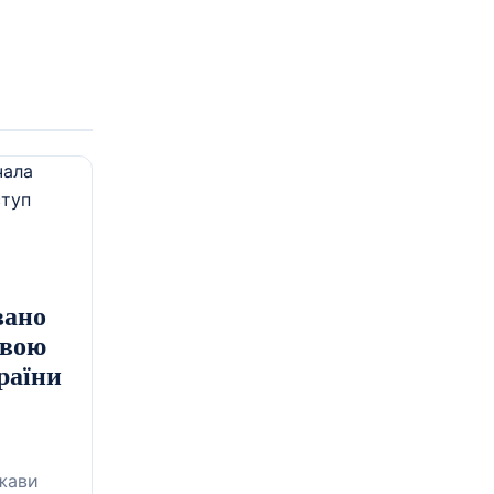
вано
свою
раїни
жави