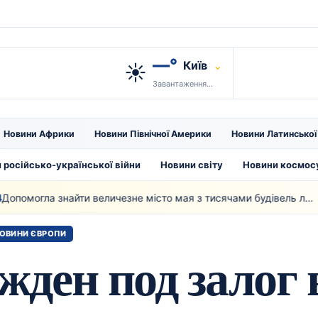
—°
Київ
⌄
☀️
Завантаження…
Новини Африки
Новини Північної Америки
Новини Латинсько
 російсько-української війни
Новини світу
Новини космос
Допомогла знайти величезне місто мая з тисячами будівель лазерна технологія
01
ОВИНИ ЄВРОПИ
жден под залог 