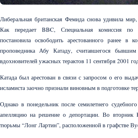
Либеральная британская Фемида снова удивила мир, 
Как передает BBC, Специальная комиссия по 
постановила освободить арестованного ранее в ко
проповедника Абу Катаду, считавшегося бывшим
вдохновителей ужасных терактов 11 сентября 2001 г
Катада был арестован в связи с запросом о его выд
исламиста заочно признали виновным в подготовке тер
Однако в понедельник после семилетнего судебного
апелляцию на решение о депортации. Во вторник К
тюрьмы “Лонг Лартин”, расположенной в графстве Ву