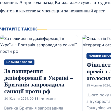
полиция. А три года назад Катада даже сумел отсудит
фунтов в качестве компенсации за незаконный арест.
ЧИТАЙТЕ ТАКОЖ
НОВИНИ ЄВРО
Фіналіст
НОВИНИ ЄВРОПИ
За поширення
премії з 
дезінформації в Україні –
оголосил
Британія запровадила
25 Жовтня 2024,
санкції проти рф
Цього року
30 Жовтня 2024, 00:33
1 хв читання
з Бухареста
Гонкурівськ
Велика Британія запровадила