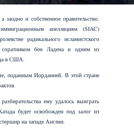
а заодно и собственное правительство.
иммиграционным апелляциям (SIAC)
ролевстве радикального исламистского
 соратником бен Ладена и одним из
ода в США.
аче, поданным Иорданией. В этой стране
актов.
 разбирательства ему удалось выиграть
атада будет освобожден под залог из
стершир на западе Англии.