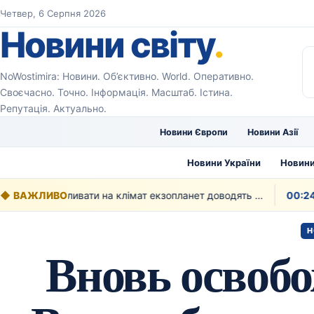
Перейти до вмісту
Четвер, 6 Серпня 2026
Новини світу
.
NoWostimira: Новини. Об’єктивно. World. Оперативно.
Своєчасно. Точно. Інформація. Масштаб. Істина.
Репутація. Актуально.
Новини Європи
Новини Азії
Новини України
Новини
◆
ВАЖЛИВО
Як рослинність може впливати на клімат екзопланет доводять вчені
00:24
Н
Вновь освобо