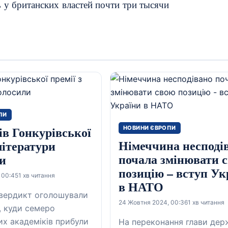
ь у британских властей почти три тысячи
ПИ
ів Гонкурівської
НОВИНИ ЄВРОПИ
Німеччина несподі
літератури
почала змінювати 
и
позицію – вступ Ук
 00:45
1 хв читання
в НАТО
 вердикт оголошували
24 Жовтня 2024, 00:36
1 хв читання
, куди семеро
их академіків прибули
На переконання глави дер