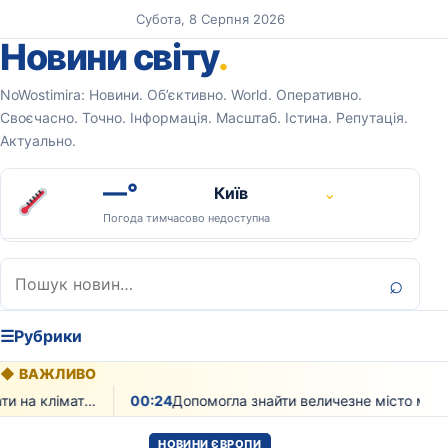
Перейти до вмісту
Субота, 8 Серпня 2026
Новини світу
.
NoWostimira: Новини. Об’єктивно. World. Оперативно.
Своєчасно. Точно. Інформація. Масштаб. Істина. Репутація.
Актуально.
—°
Київ
⌄
Погода тимчасово недоступна
Пошук:
⌕
☰
Рубрики
◆
ВАЖЛИВО
Як рослинність може впливати на клімат екзопланет доводять вчені
00:24
Допомогла знайти величезне місто мая з тисячами будівель лазерна технологія
НОВИНИ ЄВРОПИ