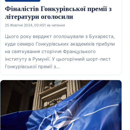
Фіналістів Гонкурівської премії з
літератури оголосили
25 Жовтня 2024, 00:45
1 хв читання
Цього року вердикт оголошували з Бухареста,
куди семеро Гонкурівських академіків прибули
на святкування сторіччя Французького
інституту в Румунії. У цьогорічний шорт-лист
Гонкурівської премії з…