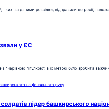
, яких, за даними розвідки, відправили до росії, належ
азвали у ЄС
е є “чарівною пігулкою”, а їх метою було зробити важчи
ь солдатів лідер башкирського націо