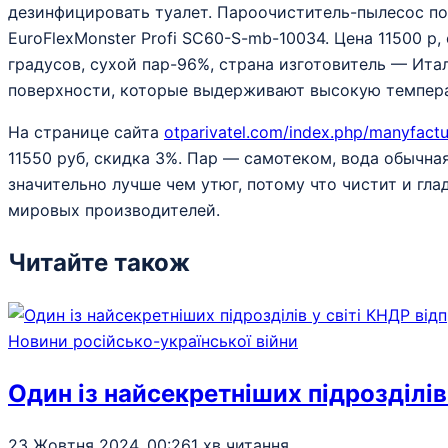
дезинфицировать туалет. Пароочиститель-пылесос по
EuroFlexMonster Profi SC60-S-mb-10034. Цена 11500 р
градусов, сухой пар-96%, страна изготовитель — Итал
поверхности, которые выдерживают высокую темпера
На странице сайта
otparivatel.com/index.php/manyfactu
11550 руб, скидка 3%. Пар — самотеком, вода обычна
значительно лучше чем утюг, потому что чистит и гл
мировых производителей.
Читайте також
Новини російсько-української війни
Один із найсекретніших підрозділів 
23 Жовтня 2024, 00:26
1 хв читання