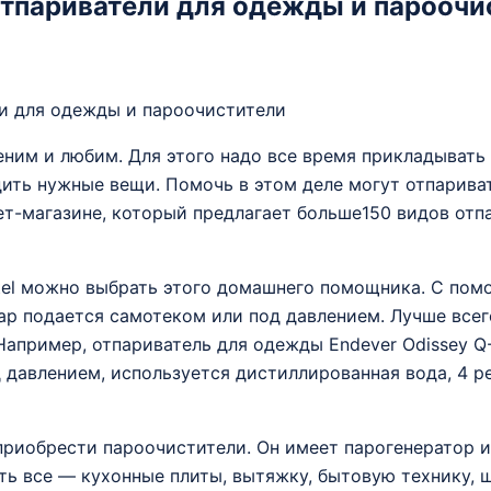
отпариватели для одежды и пароочи
ним и любим. Для этого надо все время прикладывать 
дить нужные вещи. Помочь в этом деле могут отпарива
-магазине, который предлагает больше150 видов отпа
vatel можно выбрать этого домашнего помощника. С по
ар подается самотеком или под давлением. Лучше всег
Например, отпариватель для одежды Endever Odissey Q
д давлением, используется дистиллированная вода, 4 
риобрести пароочистители. Он имеет парогенератор и
ть все — кухонные плиты, вытяжку, бытовую технику, шв