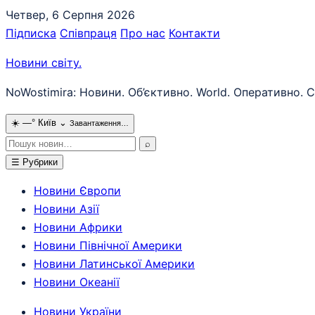
Перейти
Четвер, 6 Серпня 2026
до
Підписка
Співпраця
Про нас
Контакти
вмісту
Новини світу
.
NoWostimira: Новини. Об’єктивно. World. Оперативно. С
☀️
—°
Київ
⌄
Завантаження…
Пошук:
⌕
☰
Рубрики
Новини Європи
Новини Азії
Новини Африки
Новини Північної Америки
Новини Латинської Америки
Новини Океанії
Новини України