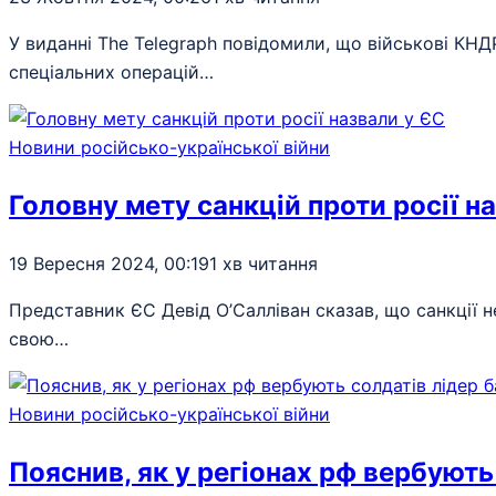
У виданні The Telegraph повідомили, що військові КНДР
спеціальних операцій…
Новини російсько-української війни
Головну мету санкцій проти росії н
19 Вересня 2024, 00:19
1 хв читання
Представник ЄС Девід О’Салліван сказав, що санкції н
свою…
Новини російсько-української війни
Пояснив, як у регіонах рф вербуют