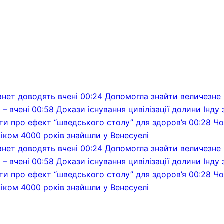
анет доводять вчені
00:24
Допомогла знайти величезне 
– вчені
00:58
Докази існування цивілізації долини Інду
ти про ефект “шведського столу” для здоров’я
00:28
Чо
віком 4000 років знайшли у Венесуелі
анет доводять вчені
00:24
Допомогла знайти величезне 
– вчені
00:58
Докази існування цивілізації долини Інду
ти про ефект “шведського столу” для здоров’я
00:28
Чо
віком 4000 років знайшли у Венесуелі