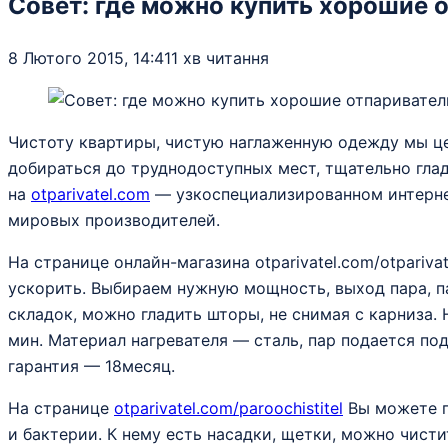
Совет: где можно купить хорошие 
8 Лютого 2015, 14:41
1 хв читання
Чистоту квартиры, чистую наглаженную одежду мы це
добираться до труднодоступных мест, тщательно гла
на
otparivatel.com
— узкоспециализированном интернет
мировых производителей.
На странице онлайн-магазина otparivatel.com/otpari
ускорить. Выбираем нужную мощность, выход пара, п
складок, можно гладить шторы, не снимая с карниза. 
мин. Материал нагревателя — сталь, пар подается по
гарантия — 18месяц.
На странице
otparivatel.com/paroochistitel
Вы можете п
и бактерии. К нему есть насадки, щетки, можно чисти