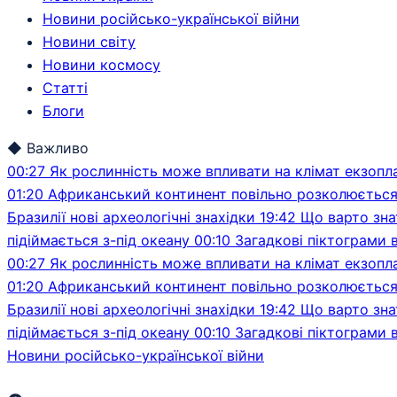
Новини російсько-української війни
Новини світу
Новини космосу
Статті
Блоги
◆
Важливо
00:27
Як рослинність може впливати на клімат екзопл
01:20
Африканський континент повільно розколюється 
Бразилії нові археологічні знахідки
19:42
Що варто зна
підіймається з-під океану
00:10
Загадкові піктограми 
00:27
Як рослинність може впливати на клімат екзопл
01:20
Африканський континент повільно розколюється 
Бразилії нові археологічні знахідки
19:42
Що варто зна
підіймається з-під океану
00:10
Загадкові піктограми 
Новини російсько-української війни