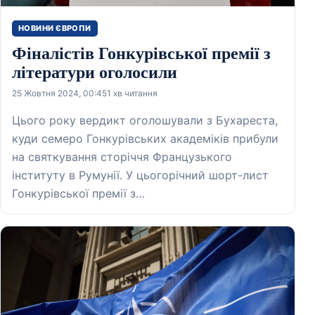
НОВИНИ ЄВРОПИ
Фіналістів Гонкурівської премії з
літератури оголосили
25 Жовтня 2024, 00:45
1 хв читання
Цього року вердикт оголошували з Бухареста,
куди семеро Гонкурівських академіків прибули
на святкування сторіччя Французького
інституту в Румунії. У цьогорічний шорт-лист
Гонкурівської премії з…