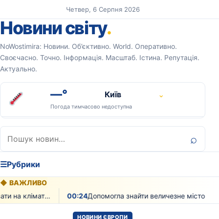
Перейти до вмісту
Четвер, 6 Серпня 2026
Новини світу
.
NoWostimira: Новини. Об’єктивно. World. Оперативно.
Своєчасно. Точно. Інформація. Масштаб. Істина. Репутація.
Актуально.
—°
Київ
⌄
Погода тимчасово недоступна
Пошук:
⌕
☰
Рубрики
◆
ВАЖЛИВО
Як рослинність може впливати на клімат екзопланет доводять вчені
00:24
Допомогла знайти величезне місто мая з тисячами будівель лазерна технологія
НОВИНИ ЄВРОПИ