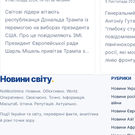
6 Листопада 2024, 14:16
1 хв читання
5 Листопада 202
Світові лідери вітають
Генеральни
республіканця Дональда Трампа із
Антоніу Гут
перемогою на виборах президента
“глибоку ст
США. Про це повідомляють ЗМІ.
повідомленн
Президент Європейської ради
північнокор
Шарль Мішель привітав Трампа з…
росії, які м
лінію фронт
Новини світу
.
РУБРИКИ
Новини Укр
NoWostimira: Новини. Об’єктивно. World.
Новини росі
Оперативно. Своєчасно. Точно. Інформація.
війни
Масштаб. Істина. Репутація. Актуально.
Новини Євр
Події України та світу, перевірені факти, аналітика
Новини Азії
й різні точки зору.
Новини Афр