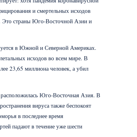
тирует: хотя пандемия коронавирусной
нфицирования и смертельных исходов
ия. Это страны Юго-Восточной Азии и
ируется в Южной и Северной Америках.
летальных исходов во всем мире. В
ее 23,65 миллиона человек, а убил
а расположилась Юго-Восточная Азия. В
ространения вируса также беспокоят
оморья в последнее время
ертей падают в течение уже шести