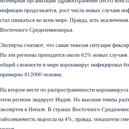
Всемирная организация здравоохранения (ВОЗ) конста
инфекции продолжается, рост числа новых случаев и
стал снижаться во всем мире. Правда, есть исключен
Восточного Средиземноморья.
Эксперты считают, что самая тяжелая ситуация фикс
На эти регионы приходится около 62% новых случаев 
общей сложности в мире коронавирус инфицировал бол
примерно 812000 человек.
На втором месте по распространенности коронавирус
этом регионе лидирует Индия. Но высокие темпы расп
экспертов в Непале. В странах Восточного Средиземн
заболеваемость выросла на 4%, правда, показатели см
недель.