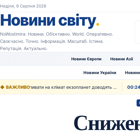
Перейти до вмісту
Неділя, 9 Серпня 2026
Новини світу
.
NoWostimira: Новини. Об’єктивно. World. Оперативно.
Своєчасно. Точно. Інформація. Масштаб. Істина.
Репутація. Актуально.
Новини Європи
Новини Азії
Новини України
Новини
◆
ВАЖЛИВО
Як рослинність може впливати на клімат екзопланет доводять вчені
00:24
Снижен