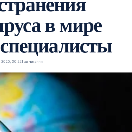
странения
руса в мире
 специалисты
 2020, 00:22
1 хв читання