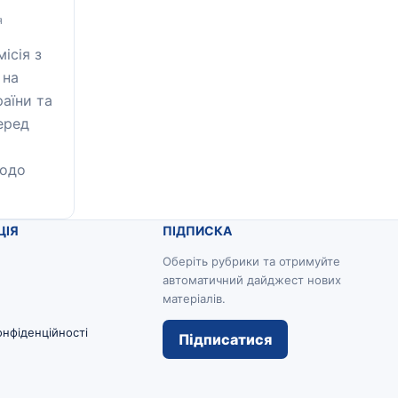
я
ісія з
 на
аїни та
перед
щодо
ЦІЯ
ПІДПИСКА
Оберіть рубрики та отримуйте
автоматичний дайджест нових
матеріалів.
онфіденційності
Підписатися