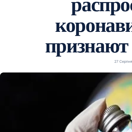
распро
коронави
признают
27 Серпня