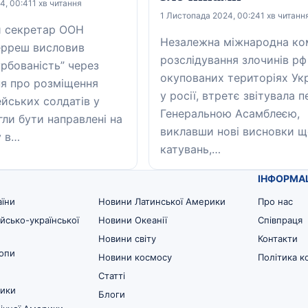
4, 00:41
1 хв читання
1 Листопада 2024, 00:24
1 хв читанн
й секретар ООН
Незалежна міжнародна ком
ерреш висловив
розслідування злочинів рф
урбованість” через
окупованих територіях Укр
я про розміщення
у росії, втретє звітувала 
ейських солдатів у
Генеральною Асамблеєю,
огли бути направлені на
виклавши нові висновки 
у в…
катувань,…
ІНФОРМА
аїни
Новини Латинської Америки
Про нас
йсько-української
Новини Океанії
Співпраця
Новини світу
Контакти
опи
Новини космосу
Політика к
Статті
ики
Блоги