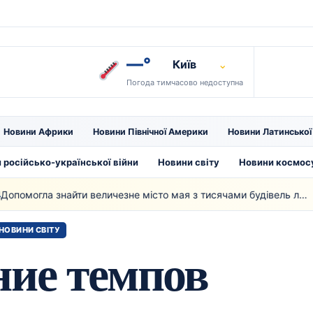
—°
Київ
⌄
Погода тимчасово недоступна
Новини Африки
Новини Північної Америки
Новини Латинсько
 російсько-української війни
Новини світу
Новини космос
Допомогла знайти величезне місто мая з тисячами будівель лазерна технологія
НОВИНИ СВІТУ
ие темпов