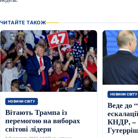
ЧИТАЙТЕ ТАКОЖ
НОВИНИ СВІТУ
НОВИНИ СВІТУ
Веде до 
Вітають Трампа із
ескалаці
перемогою на виборах
КНДР, –
світові лідери
Гутеррі