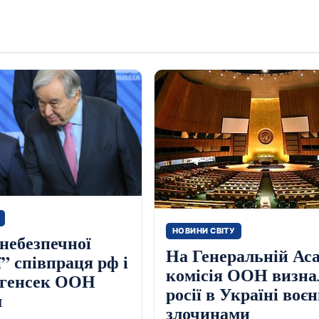
НОВИНИ СВІТУ
“небезпечної
На Генеральній Ас
ї” співпраця рф і
комісія ООН визнал
 генсек ООН
росії в Україні воє
ш
злочинами