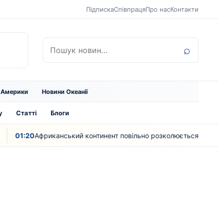
Підписка
Співпраця
Про нас
Контакти
Пошук:
⌕
ї Америки
Новини Океанії
у
Статті
Блоги
01:20
Африканський континент повільно розколюється – вчені