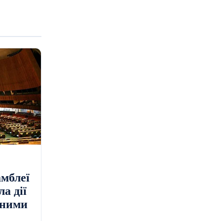
амблеї
а дії
нними