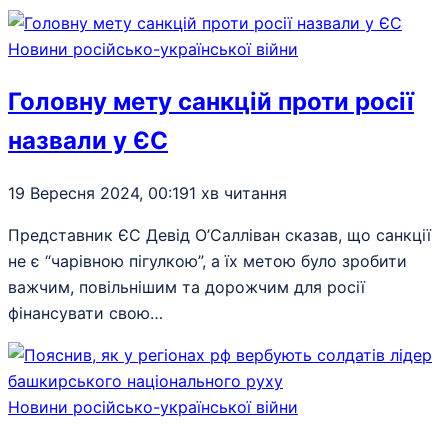
Новини російсько-української війни
Головну мету санкцій проти росії
назвали у ЄС
19 Вересня 2024, 00:19
1 хв читання
Представник ЄС Девід О’Салліван сказав, що санкції
не є “чарівною пігулкою”, а їх метою було зробити
важчим, повільнішим та дорожчим для росії
фінансувати свою…
Новини російсько-української війни