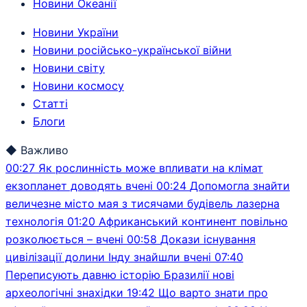
Новини Океанії
Новини України
Новини російсько-української війни
Новини світу
Новини космосу
Статті
Блоги
◆
Важливо
00:27
Як рослинність може впливати на клімат
екзопланет доводять вчені
00:24
Допомогла знайти
величезне місто мая з тисячами будівель лазерна
технологія
01:20
Африканський континент повільно
розколюється – вчені
00:58
Докази існування
цивілізації долини Інду знайшли вчені
07:40
Переписують давню історію Бразилії нові
археологічні знахідки
19:42
Що варто знати про