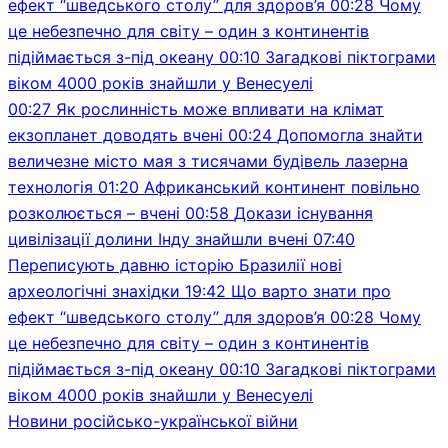
ефект “шведського столу” для здоров’я
00:28
Чому
це небезпечно для світу – один з континентів
підіймається з-під океану
00:10
Загадкові піктограми
віком 4000 років знайшли у Венесуелі
00:27
Як рослинність може впливати на клімат
екзопланет доводять вчені
00:24
Допомогла знайти
величезне місто мая з тисячами будівель лазерна
технологія
01:20
Африканський континент повільно
розколюється – вчені
00:58
Докази існування
цивілізації долини Інду знайшли вчені
07:40
Переписують давню історію Бразилії нові
археологічні знахідки
19:42
Що варто знати про
ефект “шведського столу” для здоров’я
00:28
Чому
це небезпечно для світу – один з континентів
підіймається з-під океану
00:10
Загадкові піктограми
віком 4000 років знайшли у Венесуелі
Новини російсько-української війни