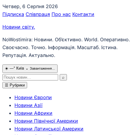
Перейти
Четвер, 6 Серпня 2026
до
Підписка
Співпраця
Про нас
Контакти
вмісту
Новини світу
.
NoWostimira: Новини. Об’єктивно. World. Оперативно.
Своєчасно. Точно. Інформація. Масштаб. Істина.
Репутація. Актуально.
☀️
—°
Київ
⌄
Завантаження…
Пошук:
⌕
☰
Рубрики
Новини Європи
Новини Азії
Новини Африки
Новини Північної Америки
Новини Латинської Америки