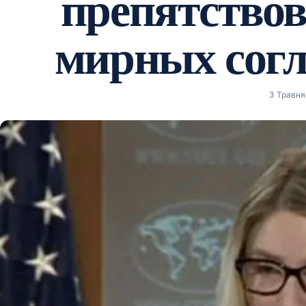
препятствов
мирных сог
3 Травня 