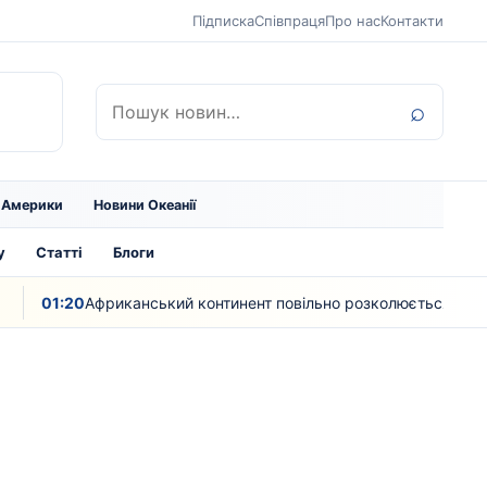
Підписка
Співпраця
Про нас
Контакти
Пошук:
⌕
ї Америки
Новини Океанії
у
Статті
Блоги
:20
Африканський континент повільно розколюється – вчені