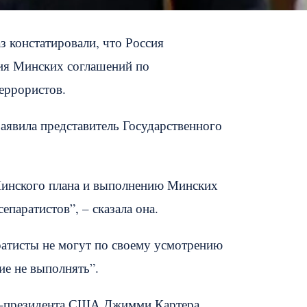
 констатировали, что Россия
ия Минских соглашений по
еррористов.
аявила представитель Государственного
Минского плана и выполнению Минских
паратистов”, – сказала она.
ратисты не могут по своему усмотрению
ие не выполнять”.
кс-президента США Джимми Картера