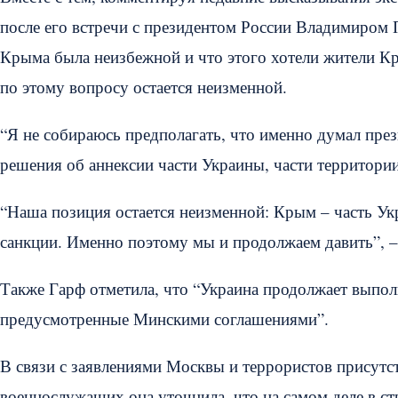
после его встречи с президентом России Владимиром 
Крыма была неизбежной и что этого хотели жители К
по этому вопросу остается неизменной.
“Я не собираюсь предполагать, что именно думал през
решения об аннексии части Украины, части территории
“Наша позиция остается неизменной: Крым – часть У
санкции. Именно поэтому мы и продолжаем давить”, –
Также Гарф отметила, что “Украина продолжает выполн
предусмотренные Минскими соглашениями”.
В связи с заявлениями Москвы и террористов присутс
военнослужащих она уточнила, что на самом деле в ст