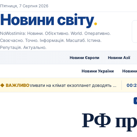
Перейти до вмісту
П’ятниця, 7 Серпня 2026
Новини світу
.
NoWostimira: Новини. Об’єктивно. World. Оперативно.
Своєчасно. Точно. Інформація. Масштаб. Істина.
Репутація. Актуально.
Новини Європи
Новини Азії
Новини України
Новини
◆
ВАЖЛИВО
Як рослинність може впливати на клімат екзопланет доводять вчені
00:24
РФ пр