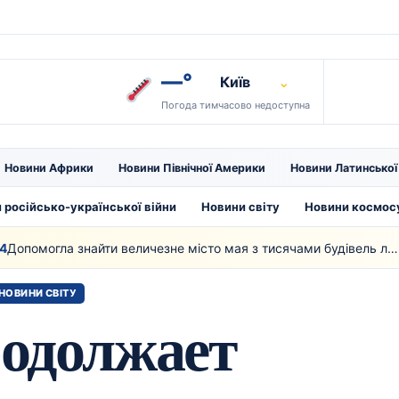
—°
Київ
⌄
Погода тимчасово недоступна
Новини Африки
Новини Північної Америки
Новини Латинсько
 російсько-української війни
Новини світу
Новини космос
Допомогла знайти величезне місто мая з тисячами будівель лазерна технологія
01
НОВИНИ СВІТУ
одолжает