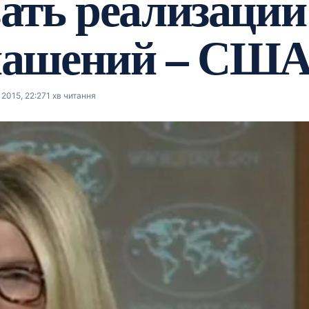
ать реализации
лашений – СШ
2015, 22:27
1 хв читання