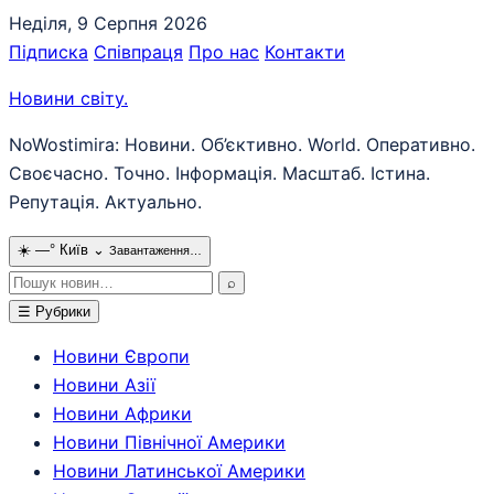
Перейти
Неділя, 9 Серпня 2026
до
Підписка
Співпраця
Про нас
Контакти
вмісту
Новини світу
.
NoWostimira: Новини. Об’єктивно. World. Оперативно.
Своєчасно. Точно. Інформація. Масштаб. Істина.
Репутація. Актуально.
☀️
—°
Київ
⌄
Завантаження…
Пошук:
⌕
☰
Рубрики
Новини Європи
Новини Азії
Новини Африки
Новини Північної Америки
Новини Латинської Америки