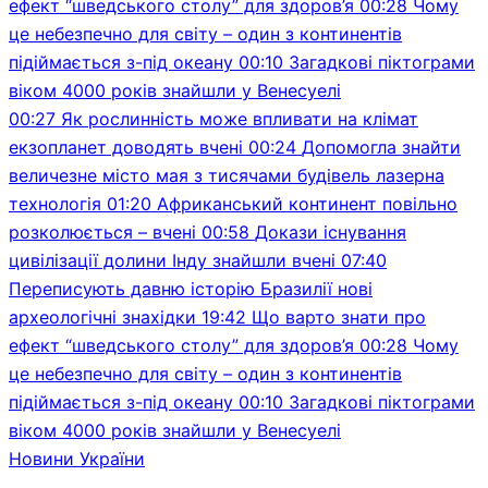
ефект “шведського столу” для здоров’я
00:28
Чому
це небезпечно для світу – один з континентів
підіймається з-під океану
00:10
Загадкові піктограми
віком 4000 років знайшли у Венесуелі
00:27
Як рослинність може впливати на клімат
екзопланет доводять вчені
00:24
Допомогла знайти
величезне місто мая з тисячами будівель лазерна
технологія
01:20
Африканський континент повільно
розколюється – вчені
00:58
Докази існування
цивілізації долини Інду знайшли вчені
07:40
Переписують давню історію Бразилії нові
археологічні знахідки
19:42
Що варто знати про
ефект “шведського столу” для здоров’я
00:28
Чому
це небезпечно для світу – один з континентів
підіймається з-під океану
00:10
Загадкові піктограми
віком 4000 років знайшли у Венесуелі
Новини України