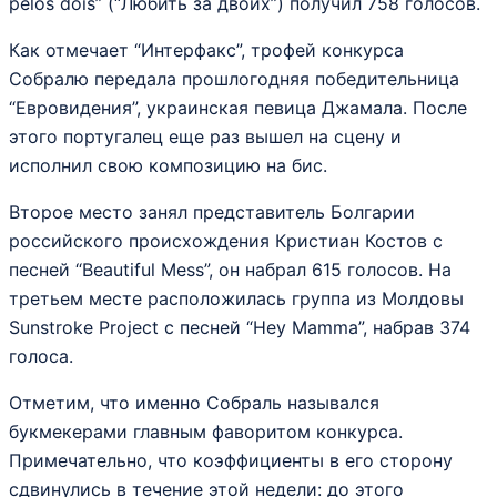
pelos dois” (“Любить за двоих”) получил 758 голосов.
Как отмечает “Интерфакс”, трофей конкурса
Собралю передала прошлогодняя победительница
“Евровидения”, украинская певица Джамала. После
этого португалец еще раз вышел на сцену и
исполнил свою композицию на бис.
Второе место занял представитель Болгарии
российского происхождения Кристиан Костов с
песней “Beautiful Mess”, он набрал 615 голосов. На
третьем месте расположилась группа из Молдовы
Sunstroke Project с песней “Hey Mamma”, набрав 374
голоса.
Отметим, что именно Собраль назывался
букмекерами главным фаворитом конкурса.
Примечательно, что коэффициенты в его сторону
сдвинулись в течение этой недели: до этого