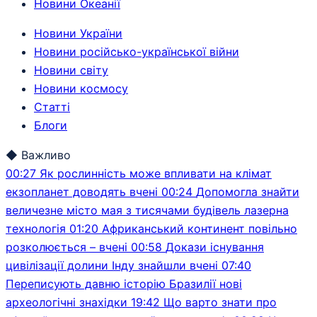
Новини Океанії
Новини України
Новини російсько-української війни
Новини світу
Новини космосу
Статті
Блоги
◆
Важливо
00:27
Як рослинність може впливати на клімат
екзопланет доводять вчені
00:24
Допомогла знайти
величезне місто мая з тисячами будівель лазерна
технологія
01:20
Африканський континент повільно
розколюється – вчені
00:58
Докази існування
цивілізації долини Інду знайшли вчені
07:40
Переписують давню історію Бразилії нові
археологічні знахідки
19:42
Що варто знати про