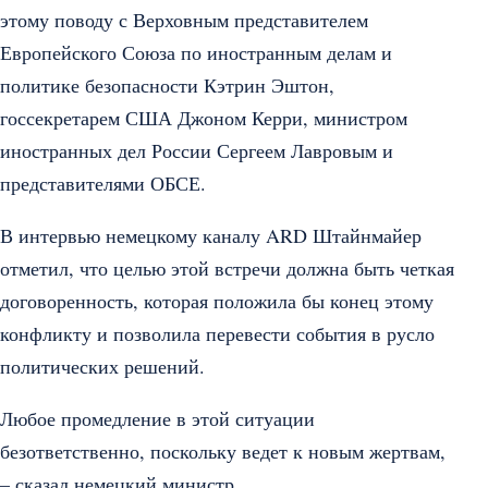
этому поводу с Верховным представителем
Европейского Союза по иностранным делам и
политике безопасности Кэтрин Эштон,
госсекретарем США Джоном Керри, министром
иностранных дел России Сергеем Лавровым и
представителями ОБСЕ.
В интервью немецкому каналу ARD Штайнмайер
отметил, что целью этой встречи должна быть четкая
договоренность, которая положила бы конец этому
конфликту и позволила перевести события в русло
политических решений.
Любое промедление в этой ситуации
безответственно, поскольку ведет к новым жертвам,
– сказал немецкий министр.