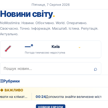
Перейти до вмісту
П’ятниця, 7 Серпня 2026
Новини світу
.
NoWostimira: Новини. Об’єктивно. World. Оперативно.
Своєчасно. Точно. Інформація. Масштаб. Істина. Репутація.
Актуально.
—°
Київ
⌄
Погода тимчасово недоступна
Пошук:
⌕
☰
Рубрики
◆
ВАЖЛИВО
Як рослинність може впливати на клімат екзопланет доводять вчені
00:24
НОВИНИ ЄВРОПИ