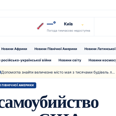
—°
Київ
⌄
Погода тимчасово недоступна
Новини Африки
Новини Північної Америки
Новини Латинсько
 російсько-української війни
Новини світу
Новини космос
Допомогла знайти величезне місто мая з тисячами будівель лазерна технологія
 ПІВНІЧНОЇ АМЕРИКИ
самоубийство