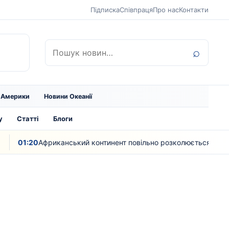
Підписка
Співпраця
Про нас
Контакти
Пошук:
⌕
ї Америки
Новини Океанії
у
Статті
Блоги
01:20
Африканський континент повільно розколюється – вчені