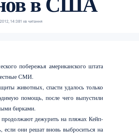
нов в США
 2012, 14:38
1 хв читання
еского побережья американского штата
 местные СМИ.
щиты животных, спасти удалось только
одимую помощь, после чего выпустили
ными бирками.
в продолжают дежурить на пляжах Кейп-
 если они решат вновь выброситься на