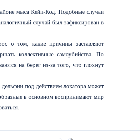
районе мыса Кейп-Код. Подобные случаи
 аналогичный случай был зафиксирован в
рос о том, какие причины заставляют
ршать коллективные самоубийства. По
аются на берег из-за того, что глохнут
о дельфин под действием локатора может
тообразные в основном воспринимают мир
ваться.