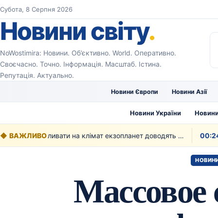
Перейти до вмісту
Субота, 8 Серпня 2026
Новини світу
.
NoWostimira: Новини. Об’єктивно. World. Оперативно.
Своєчасно. Точно. Інформація. Масштаб. Істина.
Репутація. Актуально.
Новини Європи
Новини Азії
Новини України
Новини
◆
ВАЖЛИВО
Як рослинність може впливати на клімат екзопланет доводять вчені
00:24
НОВИНИ
Массовое 