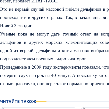
берег, передает ИТАР-ТАСС.
Это не первый случай массовой гибели дельфинов в 
происходят и в других странах. Так, в начале января
Новой Зеландии.
Ученые пока не могут дать точный ответ на воп
дельфинов и других морских млекопитающих сове
одной из версий, дельфины и киты массово выбрасыв
под воздействием военных гидролокаторов.
Проведенные в 2009 году эксперименты показали, чт
потерять слух на срок на 40 минут. А поскольку ки
с помощью слуха, они перестают нормально ориентиро
ЧИТАЙТЕ ТАКОЖ