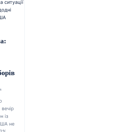
а:
борів
я
о
 вечір
н із
США не
 2%…