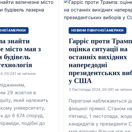
ЧНОЇ АМЕРИКИ
НОВИНИ ПІВНІЧНОЇ АМЕРИКИ
ла знайти
Гарріс проти Трамп
е місто мая з
оцінка ситуації на
 будівель
останніх вихідних
технологія
напередодні
президентських ви
4, 00:24
1 хв читання
у США
слідженням,
3 Листопада 2024, 00:36
1 хв читанн
им 29 жовтня в
quity, який належить
Перегони наближаються д
ому університету,
фінішної прямої. Станом на
ть до 6 674 споруд,
п’ятниці, 1 листопада, жоде
іраміди, подібні до
кандидатів у президенти 
мав відриву більше ніж на