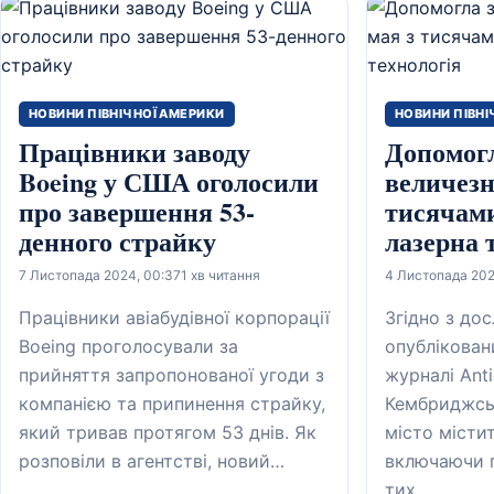
НОВИНИ ПІВНІЧНОЇ АМЕРИКИ
НОВИНИ ПІВНІ
Працівники заводу
Допомог
Boeing у США оголосили
величезн
про завершення 53-
тисячами
денного страйку
лазерна 
7 Листопада 2024, 00:37
1 хв читання
4 Листопада 202
Працівники авіабудівної корпорації
Згідно з до
Boeing проголосували за
опублікован
прийняття запропонованої угоди з
журналі Anti
компанією та припинення страйку,
Кембриджськ
який тривав протягом 53 днів. Як
місто місти
розповіли в агентстві, новий…
включаючи п
тих,…