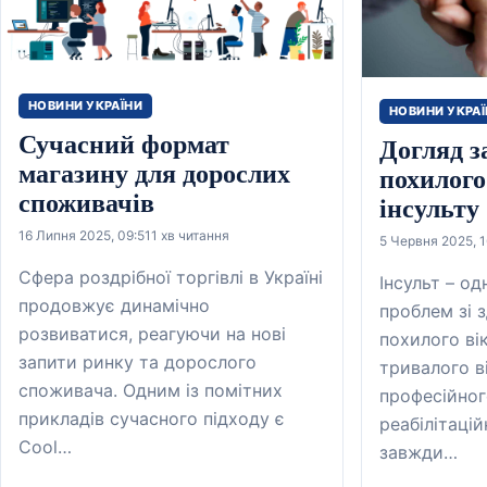
НОВИНИ УКРАЇНИ
НОВИНИ УКРА
Сучасний формат
Догляд з
магазину для дорослих
похилого
споживачів
інсульту
16 Липня 2025, 09:51
1 хв читання
5 Червня 2025, 1
Сфера роздрібної торгівлі в Україні
Інсульт – о
продовжує динамічно
проблем зі 
розвиватися, реагуючи на нові
похилого ві
запити ринку та дорослого
тривалого в
споживача. Одним із помітних
професійног
прикладів сучасного підходу є
реабілітацій
Cool…
завжди…