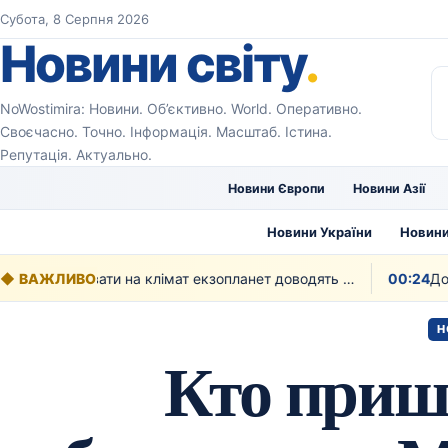
Перейти до вмісту
Субота, 8 Серпня 2026
Новини світу
.
NoWostimira: Новини. Об’єктивно. World. Оперативно.
Своєчасно. Точно. Інформація. Масштаб. Істина.
Репутація. Актуально.
Новини Європи
Новини Азії
Новини України
Новини
◆
ВАЖЛИВО
Як рослинність може впливати на клімат екзопланет доводять вчені
00:24
Н
Кто приш