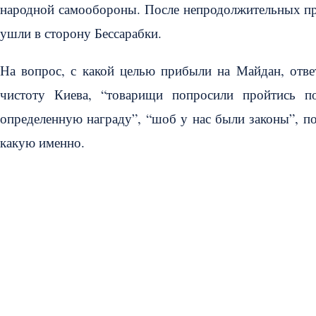
народной самообороны. После непродолжительных пре
ушли в сторону Бессарабки.
На вопрос, с какой целью прибыли на Майдан, отве
чистоту Киева, “товарищи попросили пройтись п
определенную награду”, “шоб у нас были законы”, п
какую именно.