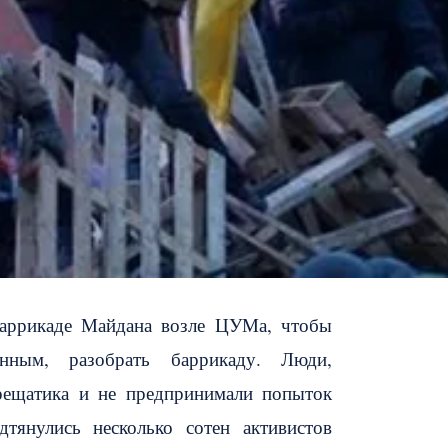
баррикаде Майдана возле ЦУМа, чтобы
нным, разобрать баррикаду. Люди,
рещатика и не предпринимали попыток
тянулись несколько сотен активистов