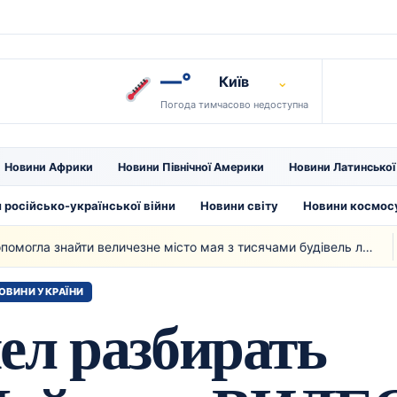
—°
Київ
⌄
Погода тимчасово недоступна
Новини Африки
Новини Північної Америки
Новини Латинсько
 російсько-української війни
Новини світу
Новини космос
Допомогла знайти величезне місто мая з тисячами будівель лазерна технологія
01:2
ОВИНИ УКРАЇНИ
ел разбирать