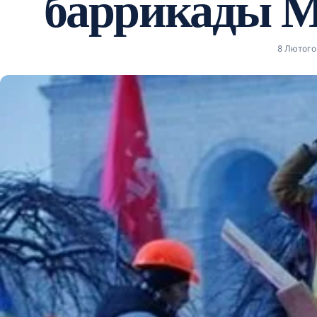
баррикады 
8 Лютого 