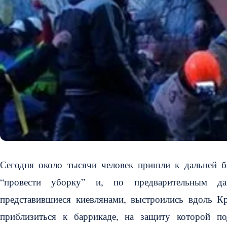
Сегодня около тысячи человек пришли к дальней 
“провести уборку” и, по предварительным да
представившиеся киевлянами, выстроились вдоль К
приблизиться к баррикаде, на защиту которой под