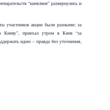
пирательств “киевляне” развернулись и
ты участников акции были разными: за
о Киеву”, приехал утром в Киев “за
оддержать идею – правда без уточнения,