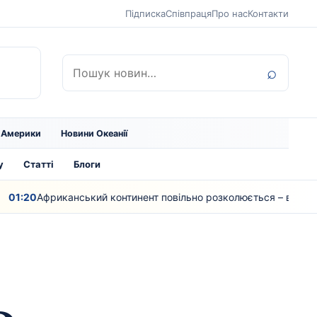
Підписка
Співпраця
Про нас
Контакти
Пошук:
⌕
ї Америки
Новини Океанії
у
Статті
Блоги
0
Африканський континент повільно розколюється – вчені
00: