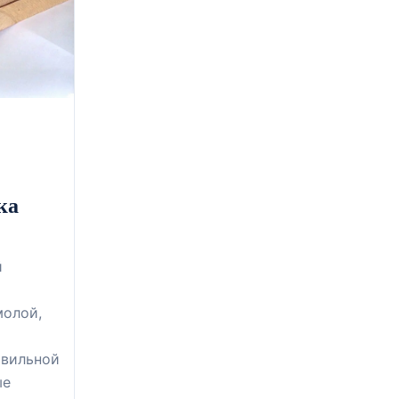
ка
й
молой,
авильной
ые