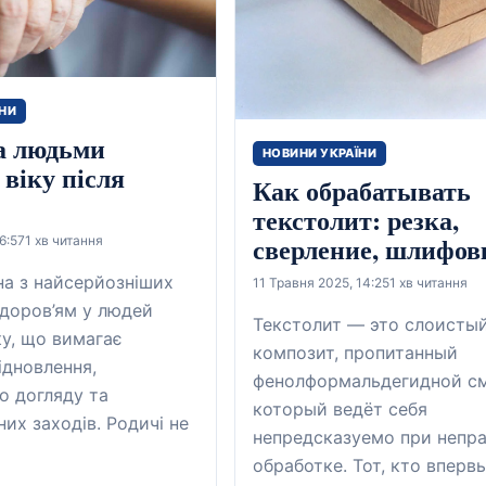
ЇНИ
а людьми
НОВИНИ УКРАЇНИ
 віку після
Как обрабатывать
текстолит: резка,
сверление, шлифов
6:57
1 хв читання
дна з найсерйозніших
11 Травня 2025, 14:25
1 хв читання
здоров’ям у людей
Текстолит — это слоисты
ку, що вимагає
композит, пропитанный
ідновлення,
фенолформальдегидной с
о догляду та
который ведёт себя
них заходів. Родичі не
непредсказуемо при непр
обработке. Тот, кто вперв