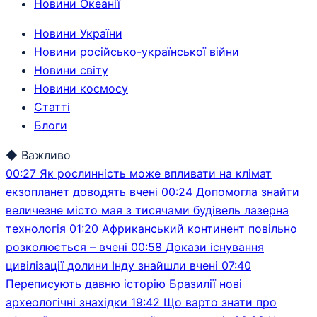
Новини Океанії
Новини України
Новини російсько-української війни
Новини світу
Новини космосу
Статті
Блоги
◆
Важливо
00:27
Як рослинність може впливати на клімат
екзопланет доводять вчені
00:24
Допомогла знайти
величезне місто мая з тисячами будівель лазерна
технологія
01:20
Африканський континент повільно
розколюється – вчені
00:58
Докази існування
цивілізації долини Інду знайшли вчені
07:40
Переписують давню історію Бразилії нові
археологічні знахідки
19:42
Що варто знати про