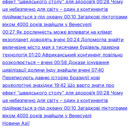
ефект “шведського столу” для здоров’я
00:28
Чому
це небезпечно для світу – один з континентів
підіймається з-під океану
00:10
Загадкові піктограми
віком 4000 років знайшли у Венесуелі
00:27
Як рослинність може впливати на клімат
екзопланет доводять вчені
00:24
Допомогла знайти
величезне місто мая з тисячами будівель лазерна
технологія
01:20
Африканський континент повільно
розколюється – вчені
00:58
Докази існування
цивілізації долини Інду знайшли вчені
07:40
Переписують давню історію Бразилії нові
археологічні знахідки
19:42
Що варто знати про
ефект “шведського столу” для здоров’я
00:28
Чому
це небезпечно для світу – один з континентів
підіймається з-під океану
00:10
Загадкові піктограми
віком 4000 років знайшли у Венесуелі
Новини Азії