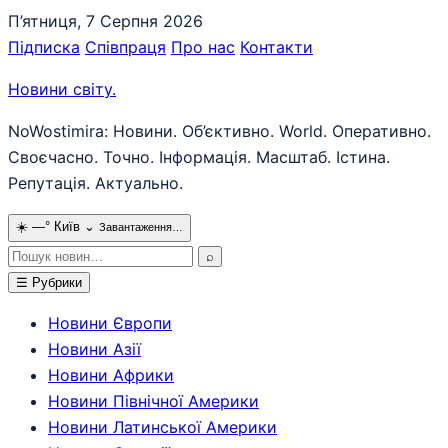
Перейти
П’ятниця, 7 Серпня 2026
до
Підписка
Співпраця
Про нас
Контакти
вмісту
Новини світу
.
NoWostimira: Новини. Об’єктивно. World. Оперативно.
Своєчасно. Точно. Інформація. Масштаб. Істина.
Репутація. Актуально.
☀️
—°
Київ
⌄
Завантаження…
Пошук:
⌕
☰
Рубрики
Новини Європи
Новини Азії
Новини Африки
Новини Північної Америки
Новини Латинської Америки