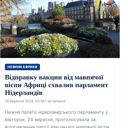
НОВИНИ АФРИКИ
Відправку вакцин від мавпячої
віспи Африці схвалив парламент
Нідерландів
25 Вересня 2024, 00:50
1 хв читання
Нижня палата нідерландського парламенту у
вівторок, 24 вересня, проголосувала за
відправлення партії вакцин від мавпячої віспи