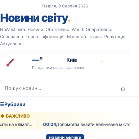
Перейти до вмісту
Неділя, 9 Серпня 2026
Новини світу
.
NoWostimira: Новини. Об’єктивно. World. Оперативно.
Своєчасно. Точно. Інформація. Масштаб. Істина. Репутація.
Актуально.
—°
Київ
⌄
Погода тимчасово недоступна
Пошук:
⌕
☰
Рубрики
◆
ВАЖЛИВО
Як рослинність може впливати на клімат екзопланет доводять вчені
00:24
Допомогла знайти величезне місто мая з тисячами будівель лазерна технологія
НОВИНИ АФРИКИ